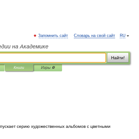
Запомнить сайт
Словарь на свой сайт
RU
едии на Академике
Найти!
Книги
Игры ⚽
пу­скает серию художественных альбомов с цвет­ными