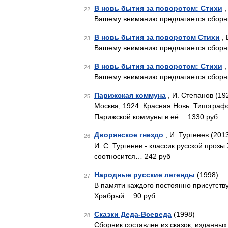
В новь бытия за поворотом: Стихи
,
22
Вашему вниманию предлагается сборник
В новь бытия за поворотом Стихи
, 
23
Вашему вниманию предлагается сборник
В новь бытия за поворотом: Стихи
,
24
Вашему вниманию предлагается сборник
Парижская коммуна
, И. Степанов (19
25
Москва, 1924. Красная Новь. Типограф
Парижской коммуны в её… 1330 руб
Дворянское гнездо
, И. Тургенев (201
26
И. С. Тургенев - классик русской прозы
соотносится… 242 руб
Народные русские легенды
(1998)
27
В памяти каждого постоянно присутству
Храбрый… 90 руб
Сказки Деда-Всеведа
(1998)
28
Сборник составлен из сказок, изданных 