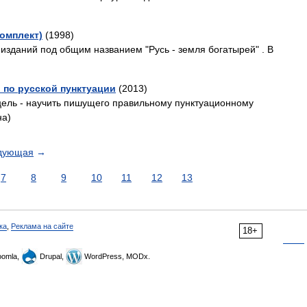
комплект)
(1998)
изданий под общим названием "Русь - земля богатырей" . В
р по русской пунктуации
(2013)
 цель - научить пишущего правильному пунктуационному
на)
дующая
→
7
8
9
10
11
12
13
ка
,
Реклама на сайте
18+
omla,
Drupal,
WordPress, MODx.