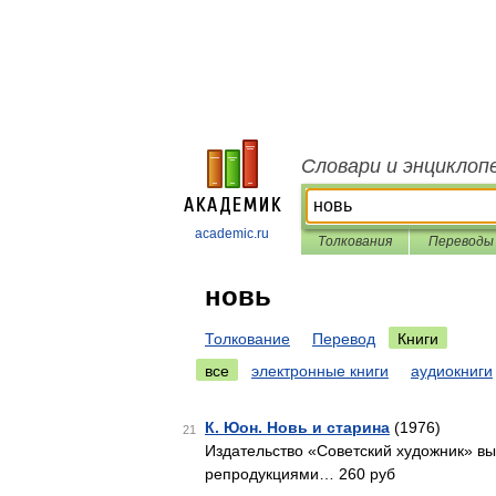
Словари и энциклоп
academic.ru
Толкования
Переводы
новь
Толкование
Перевод
Книги
все
электронные книги
аудиокниги
К. Юон. Новь и старина
(1976)
21
Издательство «Советский художник» вы
репродукциями… 260 руб