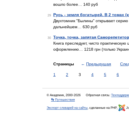
вошло более… 140 руб
Русь - земля богатырей. В 2 томах (
29
Двухтомник "Былины" открывает серию 
дальнейшем… 630 руб
Точка, точка, запятая Саморепетито
30
Книга преследует, чисто практическую
оформлению… 1218 грн (только Украи
Страницы
←
Предыдущая
Сле
1
2
3
4
5
6
© Академик, 2000-2026
Обратная связь:
Техподдерж
👣 Путешествия
Экспорт словарей на сайты
, сделанные на PHP,
Jo